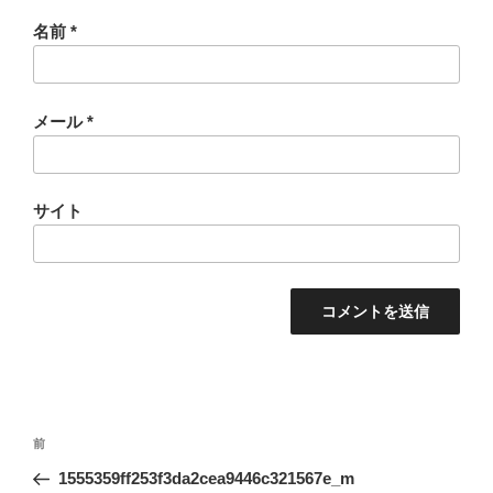
名前
*
メール
*
サイト
投
過
前
稿
去
1555359ff253f3da2cea9446c321567e_m