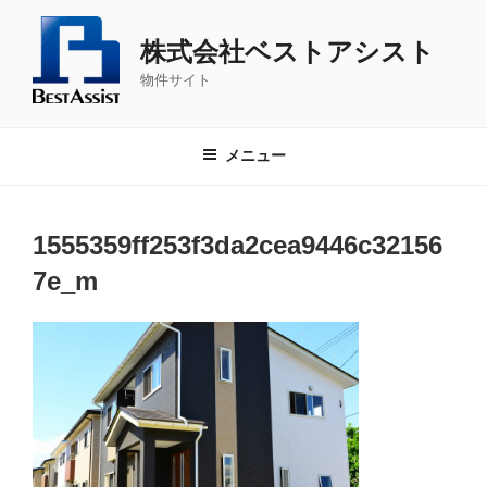
コ
ン
株式会社ベストアシスト
テ
物件サイト
ン
ツ
へ
メニュー
ス
キ
ッ
1555359ff253f3da2cea9446c32156
プ
7e_m