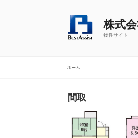
コ
ン
テ
株式会
ン
ツ
物件サイト
へ
ス
キ
ッ
ホーム
プ
間取