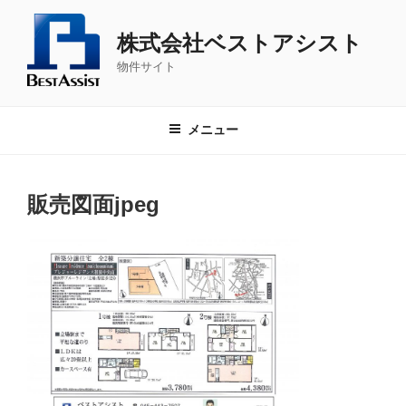
コ
ン
株式会社ベストアシスト
テ
物件サイト
ン
ツ
へ
メニュー
ス
キ
ッ
販売図面jpeg
プ