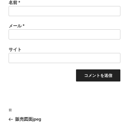
名前
*
メール
*
サイト
投
過
前
稿
去
販売図面jpeg
ナ
の