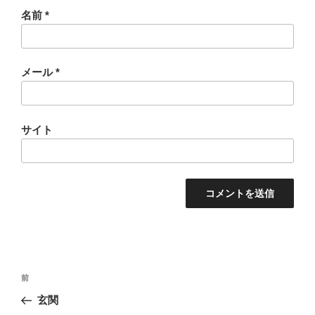
名前
*
メール
*
サイト
投
過
前
稿
去
玄関
ナ
の