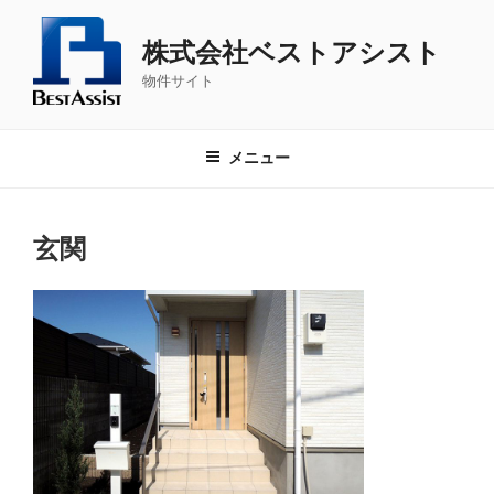
コ
ン
株式会社ベストアシスト
テ
物件サイト
ン
ツ
へ
メニュー
ス
キ
ッ
玄関
プ